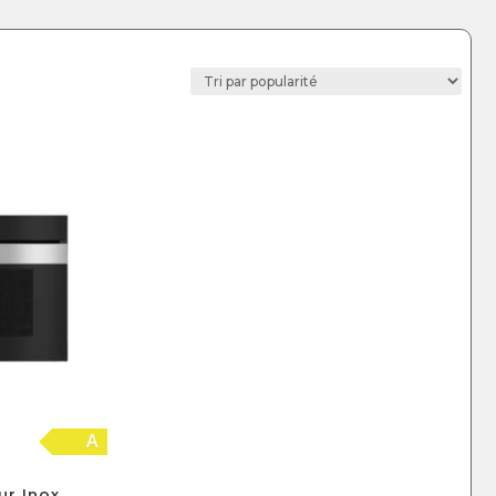
A
ur Inox