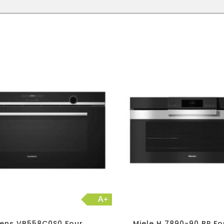
A+
ens VB558C0S0 Four
Miele H 7890-90 BP Fo