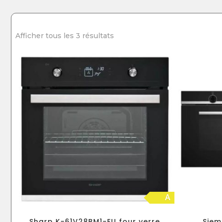
Afficher tous les 3 résultats
A
Sharp K-61V28BM1-EU four verre
Siem