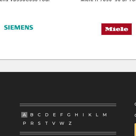
A
B
C
D
E
F
G
H
I
K
L
M
P
R
S
T
V
W
Z