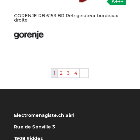
A+++
GORENJE RB 6153 BR Réfrigérateur bordeaux
droite
1
2
3
4
→
Electromenagiste.ch Sàrl
Rue de Sonville 3
1908 Riddes