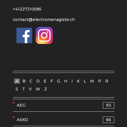
+41227310585
contact@electromenagiste.ch
A
B
C
D
E
F
G
H
I
K
L
M
P
R
S
T
V
W
Z
AEG
93
ASKO
66