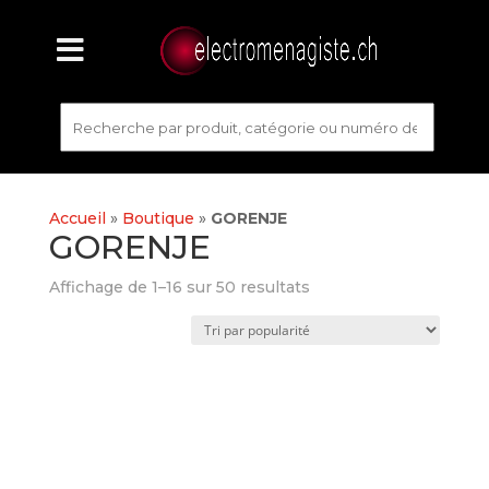
Accueil
»
Boutique
»
GORENJE
GORENJE
Affichage de 1–16 sur 50 resultats