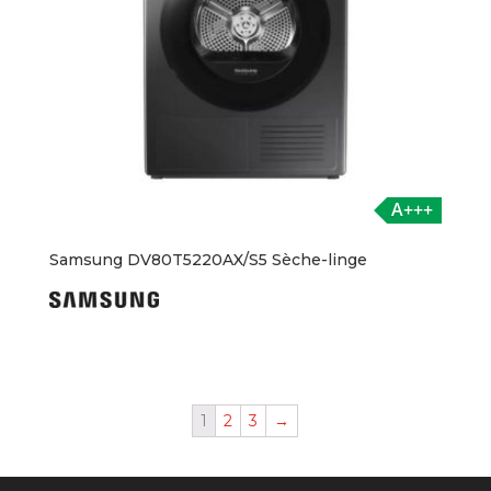
A+++
Samsung DV80T5220AX/S5 Sèche-linge
1
2
3
→