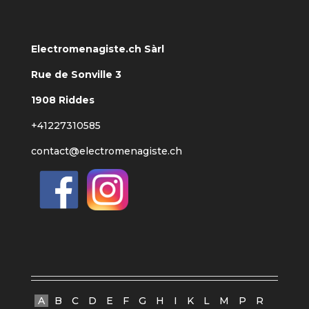
Electromenagiste.ch Sàrl
Rue de Sonville 3
1908 Riddes
+41227310585
contact@electromenagiste.ch
A
B
C
D
E
F
G
H
I
K
L
M
P
R