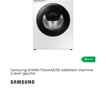
A+++
Samsung WW80T554AAE/S5 AddWash Machine
à laver gauche