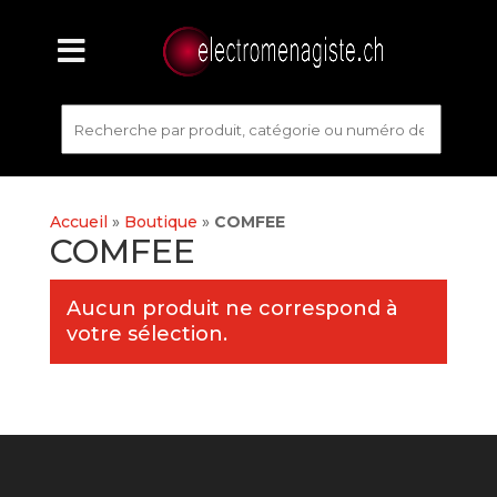
Accueil
»
Boutique
»
COMFEE
COMFEE
Aucun produit ne correspond à
votre sélection.