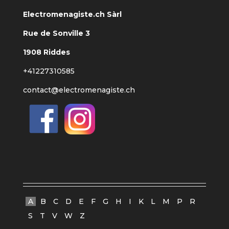
Electromenagiste.ch Sàrl
Rue de Sonville 3
1908 Riddes
+41227310585
contact@electromenagiste.ch
A
B
C
D
E
F
G
H
I
K
L
M
P
R
S
T
V
W
Z