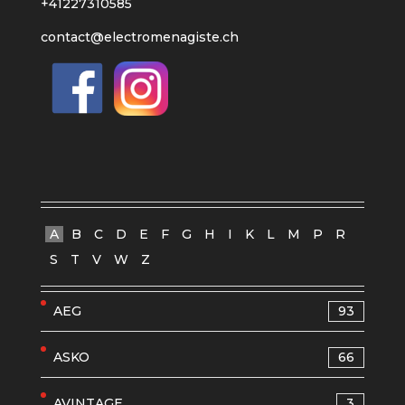
+41227310585
contact@electromenagiste.ch
A
B
C
D
E
F
G
H
I
K
L
M
P
R
S
T
V
W
Z
AEG
93
ASKO
66
AVINTAGE
3