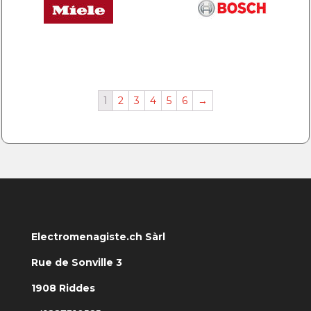
1
2
3
4
5
6
→
Electromenagiste.ch Sàrl
Rue de Sonville 3
1908 Riddes