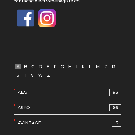
contact@electromenagiste.ch
A
B
C
D
E
F
G
H
I
K
L
M
P
R
S
T
V
W
Z
AEG
93
ASKO
66
AVINTAGE
3