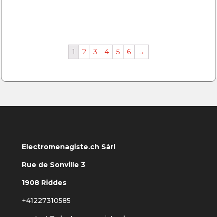
1
2
3
4
5
6
→
Electromenagiste.ch Sàrl
Rue de Sonville 3
1908 Riddes
+41227310585