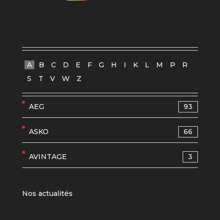
A
B
C
D
E
F
G
H
I
K
L
M
P
R
S
T
V
W
Z
AEG
93
ASKO
66
AVINTAGE
3
Nos actualités