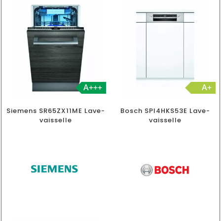
A+++
A+
Siemens SR65ZX11ME Lave-
Bosch SPI4HKS53E Lave-
vaisselle
vaisselle