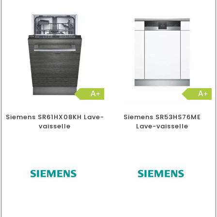
A+
A+
Siemens SR61HX08KH Lave-
Siemens SR53HS76ME
vaisselle
Lave-vaisselle