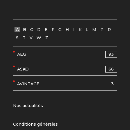
A
B
C
D
E
F
G
H
I
K
L
M
P
R
S
T
V
W
Z
AEG
93
ASKO
66
AVINTAGE
3
Nos actualités
Conditions générales