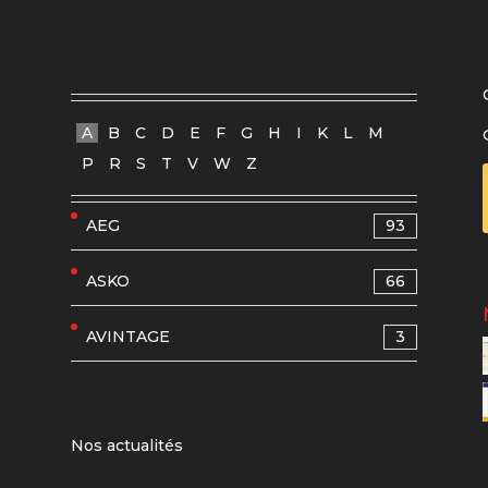
A
B
C
D
E
F
G
H
I
K
L
M
P
R
S
T
V
W
Z
AEG
93
ASKO
66
AVINTAGE
3
Nos actualités