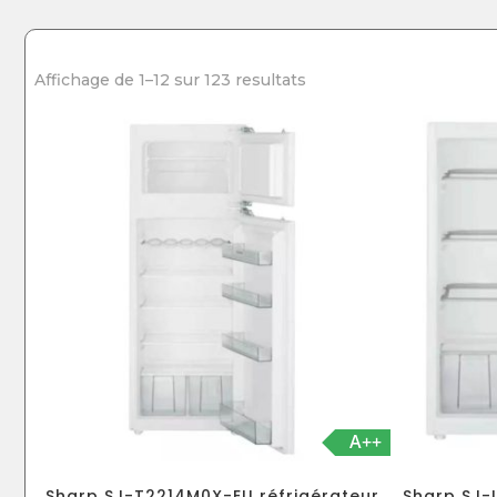
Affichage de 1–12 sur 123 resultats
A++
Sharp SJ-T2214M0X-EU réfrigérateur
Sharp SJ-