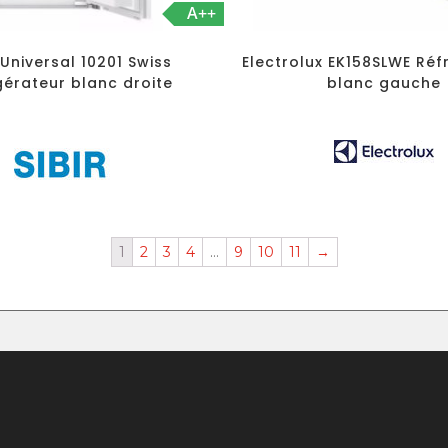
A++
 Universal 10201 Swiss
Electrolux EK158SLWE Réf
gérateur blanc droite
blanc gauche
1
2
3
4
…
9
10
11
→