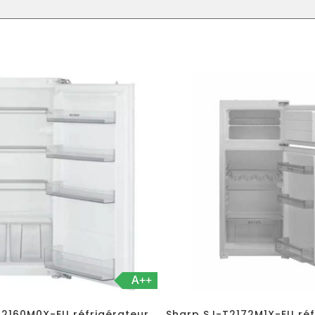
A++
L2160M0X-EU réfrigérateur
Sharp SJ-T2172M1X-EU réf