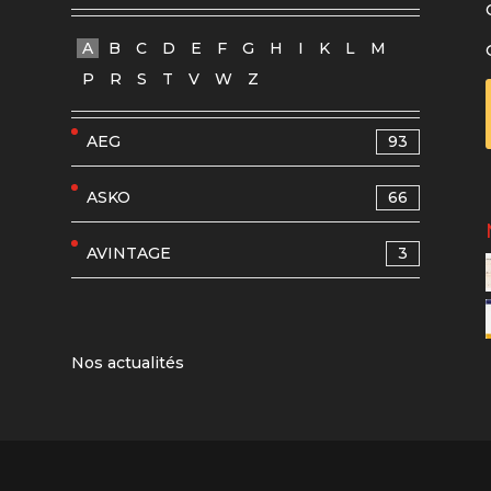
A
B
C
D
E
F
G
H
I
K
L
M
P
R
S
T
V
W
Z
AEG
93
ASKO
66
AVINTAGE
3
Nos actualités