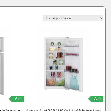
A++
A++
rigérateur
Sharp SJ-L2204M0X-EU réfrigérateur