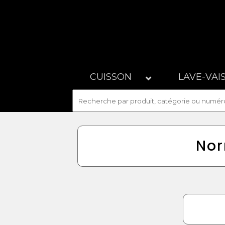
CUISSON
LAVE-VAI
Nor