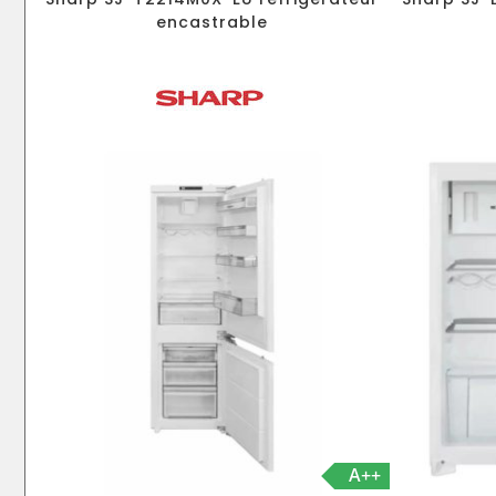
encastrable
A++