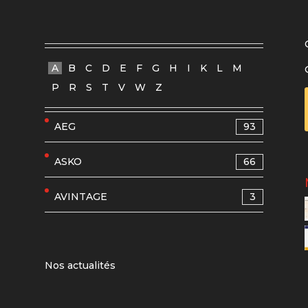
A
B
C
D
E
F
G
H
I
K
L
M
P
R
S
T
V
W
Z
AEG
93
ASKO
66
AVINTAGE
3
Nos actualités