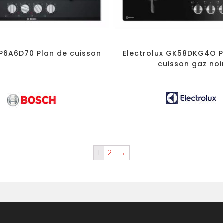
P6A6D70 Plan de cuisson
Electrolux GK58DKG4O 
cuisson gaz noi
1
2
→