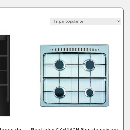
laque de
Electrolux GKM44CN Plan de cuisson