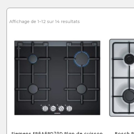
Affichage de 1–12 sur 14 resultats
Siemens ER6A6PD70D Plan de cuisson
Bosch P