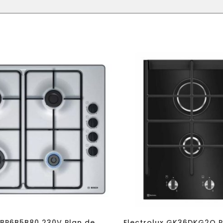
BP6B5B80 230V Plan de
Electrolux GK36DKG2O P