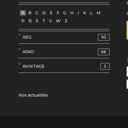
A
B
C
D
E
F
G
H
I
K
L
M
P
R
S
T
V
W
Z
AEG
93
ASKO
66
AVINTAGE
3
Nos actualités