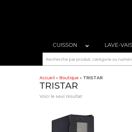
CUISSON
LAVE-VAI
Accueil
»
Boutique
»
TRISTAR
TRISTAR
Voici le seul résultat