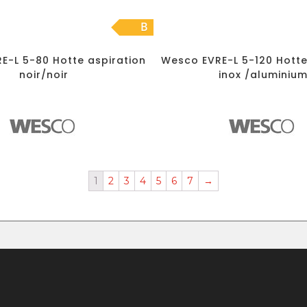
B
E-L 5-80 Hotte aspiration
Wesco EVRE-L 5-120 Hotte
noir/noir
inox /aluminiu
1
2
3
4
5
6
7
→