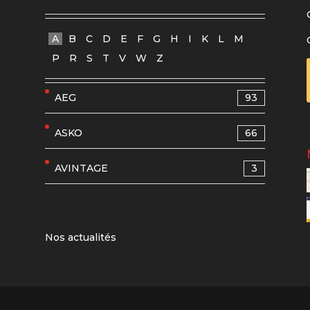
A
B
C
D
E
F
G
H
I
K
L
M
P
R
S
T
V
W
Z
AEG
93
ASKO
66
AVINTAGE
3
Nos actualités