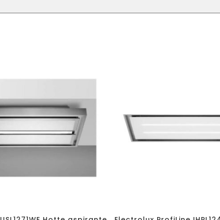
 IUSL1271WE Hotte aspirante
Electrolux ProfiLine IHPL1