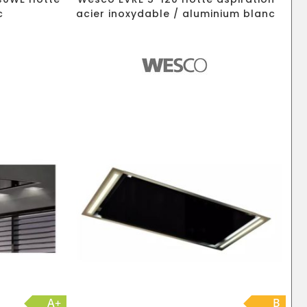
c
acier inoxydable / aluminium blanc
A+
B