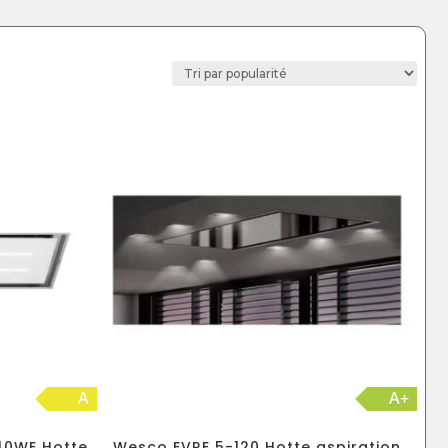
A
A+
240WE Hotte
Wesco EVRE 5-120 Hotte aspiration