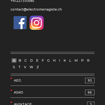
+41227310585
contact@electromenagiste.ch
A
B
C
D
E
F
G
H
I
K
L
M
P
R
S
T
V
W
Z
AEG
93
ASKO
66
AVINTAGE
3