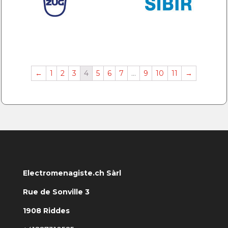
←
1
2
3
4
5
6
7
…
9
10
11
→
Electromenagiste.ch Sàrl
Rue de Sonville 3
1908 Riddes