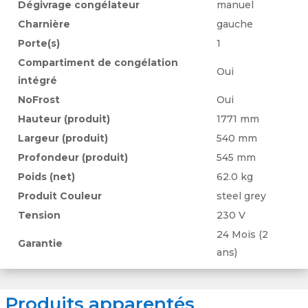
Dégivrage congélateur
manuel
étagère pratique. Faible consommation
Charnière
gauche
d’énergie grâce à la classe d’efficacité
Porte(s)
1
énergétique A++. Des étagères en verre
Compartiment de congélation
robustes et sûres à l’aspect élégant. Réduisez
Oui
intégré
votre consommation d’énergie et vos coûts
NoFrost
Oui
pendant vos vacances. Affichage facile à lire.
Hauteur (produit)
1771 mm
ZERO ° BIOZONE
Largeur (produit)
540 mm
Profondeur (produit)
545 mm
L’espace supplémentaire qui donne une
Poids (net)
62.0 kg
protection supplémentaire au poisson et à la
Produit Couleur
steel grey
viande.
Tension
230 V
La Zero ° BioZone dispose d’un système de
24 Mois (2
ventilation intelligent et d’un ventilateur pour
Garantie
ans)
assurer en permanence les meilleures
conditions de température proches de 0°C et
Produits apparentés
une humidité optimale. Les aliments sensibles