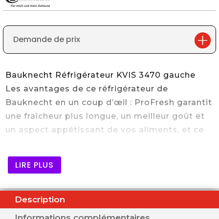
Demande de prix
Bauknecht Réfrigérateur KVIS 3470 gauche
Les avantages de ce réfrigérateur de
Bauknecht en un coup d’œil : ProFresh garantit
une fraîcheur plus longue, un meilleur goût et
un aspect appétissant de vos aliments, et ce
dans toute la chambre froide – grâce à une
optimisation permanente de la température et
LIRE PLUS
de l’humidité. (Sur la base de tests
alimentaires internes effectués par Bauknecht
sur des combinaisons
Description
réfrigérateur/congélateur Bauknecht avec la
Informations complémentaires