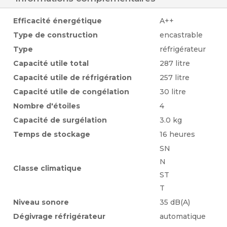
technologie ProFresh par rapport à un
réfrigérateur Bauknecht Total NoFrost sans
Efficacité énergétique
A++
technologie ProFresh) Le filtre Hygiene+ filtre
Type de construction
encastrable
l’air en continu et est la première protection
Type
réfrigérateur
hygiénique certifiée sur le marché. En 3 heures,
Capacité utile total
287 litre
il réduit jusqu’à 90 % les odeurs fortes comme
Capacité utile de réfrigération
257 litre
celles de l’ail, du poisson et du fromage. La
Capacité utile de congélation
30 litre
protection antibactérienne à la surface du
Nombre d'étoiles
4
filtre élimine 99 % des germes et des bactéries
Capacité de surgélation
3.0 kg
dans l’ensemble de la chambre froide.
Temps de stockage
16 heures
D’excellentes conditions de stockage pour la
SN
N
viande et le poisson frais grâce à la
Classe climatique
ST
technologie 0° BioZone, qui mesure et régule
T
en permanence la température et l’humidité
Niveau sonore
35 dB(A)
dans des zones sélectionnables de l’appareil.
Dégivrage réfrigérateur
automatique
Stockage sûr des bouteilles grâce à une