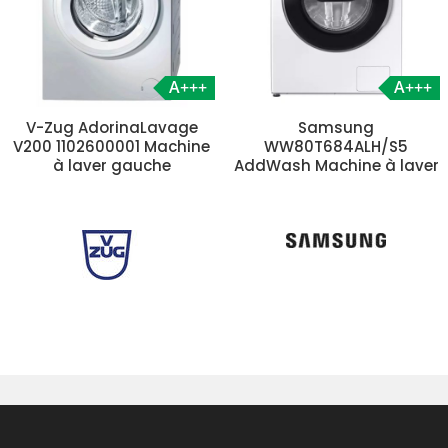
A+++
A+++
V-Zug AdorinaLavage
Samsung
V200 1102600001 Machine
WW80T684ALH/S5
à laver gauche
AddWash Machine à laver