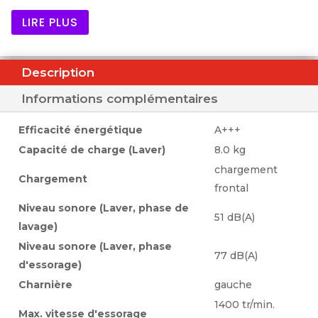
rapide et économe en ressources avec 1 400
LIRE PLUS
tours par minute. 30% plus économique que
A+++. Très faible consommation d’énergie
grâce à la classe d’efficacité énergétique A+++.
Description
Affichage de texte simple et facile à lire.
Informations complémentaires
Fonctionnement extrêmement silencieux
grâce à la technologie innovante ProSilent
Efficacité énergétique
A+++
avec une nouvelle conception de moteur sans
Capacité de charge (Laver)
8.0 kg
balais de carbone – pour un lavage
chargement
Chargement
frontal
particulièrement silencieux et respectueux des
Niveau sonore (Laver, phase de
tissus. Un système efficace de protection de
51 dB(A)
lavage)
l’eau.
Niveau sonore (Laver, phase
77 dB(A)
Données techniques
d'essorage)
Charnière
gauche
Consommation d’électricité annuelle 138kWh
1400 tr/min.
Consommation d’eau annuelle 11900litres
Max. vitesse d'essorage