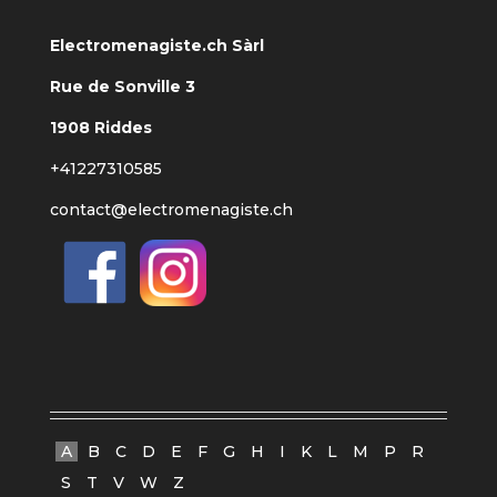
Electromenagiste.ch Sàrl
Rue de Sonville 3
1908 Riddes
+41227310585
contact@electromenagiste.ch
A
B
C
D
E
F
G
H
I
K
L
M
P
R
S
T
V
W
Z