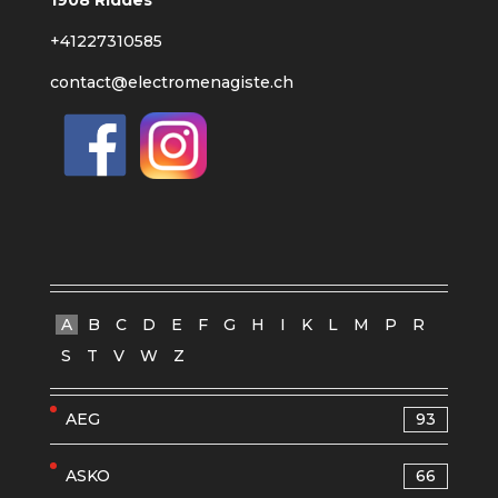
1908 Riddes
+41227310585
contact@electromenagiste.ch
A
B
C
D
E
F
G
H
I
K
L
M
P
R
S
T
V
W
Z
AEG
93
ASKO
66