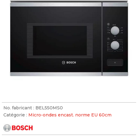
No. fabricant :
BEL550MS0
Catégorie :
Micro-ondes encast. norme EU 60cm