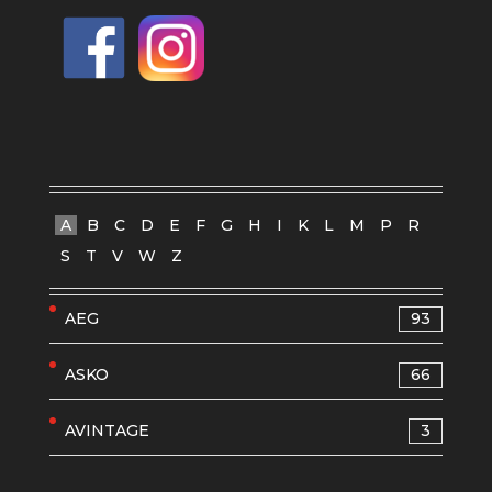
A
B
C
D
E
F
G
H
I
K
L
M
P
R
S
T
V
W
Z
AEG
93
ASKO
66
AVINTAGE
3