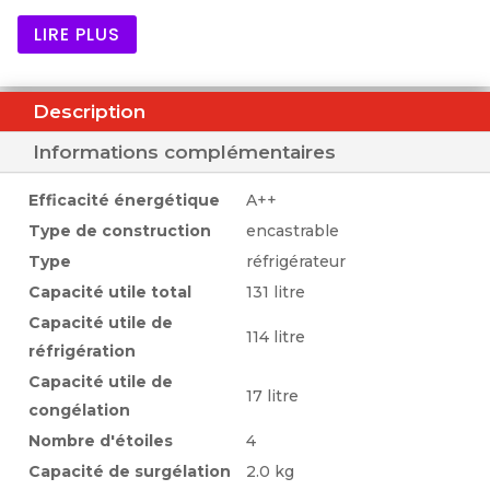
intérieur par LED
LIRE PLUS
Les balconnets de contre-porte vont au lave-
vaisselle grâce à ComfortClean
Compartiment de congélation 4* intégré
Description
Aliments rapidement frais avec la fonction
Informations complémentaires
SuperFroid automatique
Efficacité énergétique
A++
Avantages
Type de construction
encastrable
ComfortClean
Type
réfrigérateur
Propreté éclair : les balconnets de contre-
Capacité utile total
131 litre
porte peuvent être facilement lavés au lave-
Capacité utile de
114 litre
vaisselle.
réfrigération
Capacité utile de
Éclairage à LED
17 litre
congélation
Sans entretien et économe : les LED efficaces
Nombre d'étoiles
4
et durables garantissent un éclairage optimal.
Capacité de surgélation
2.0 kg