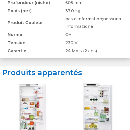
coulissante 4
Profondeur (niche)
605 mm
Rayonnage dans la porte et/ou bac 4
Poids (net)
37.0 kg
Compartiments de rangement dans la partie
pas d'information;nessuna
Produit Couleur
réfrig. 3
informazione
dont réglables 2
Norme
CH
Bacs dans la partie réfrigération 2
Tension
230 V
Batterie froid 1
Garantie
24 Mois (2 ans)
Produits apparentés