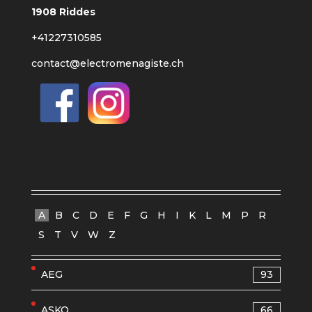
1908 Riddes
+41227310585
contact@electromenagiste.ch
A
B
C
D
E
F
G
H
I
K
L
M
P
R
S
T
V
W
Z
AEG
93
ASKO
66