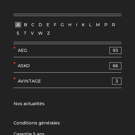
A
B
C
D
E
F
G
H
I
K
L
M
P
R
S
T
V
W
Z
AEG
93
ASKO
66
AVINTAGE
3
Nos actualités
Conditions générales
Garantie 5 ans